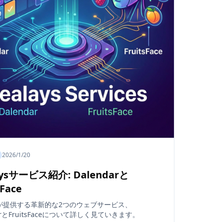
2026/1/20
aysサービス紹介: Dalendarと
sFace
aysが提供する革新的な2つのウェブサービス、
darとFruitsFaceについて詳しく見ていきます。