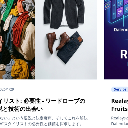
026/1/29
Service
イリスト: 必要性 - ワードローブの
Real
説と技術の出会い
Fruit
ない」という逆説と決定麻痺、そしてこれを解決
Real
AIスタイリストの必要性と価値を探求します。
Dalen