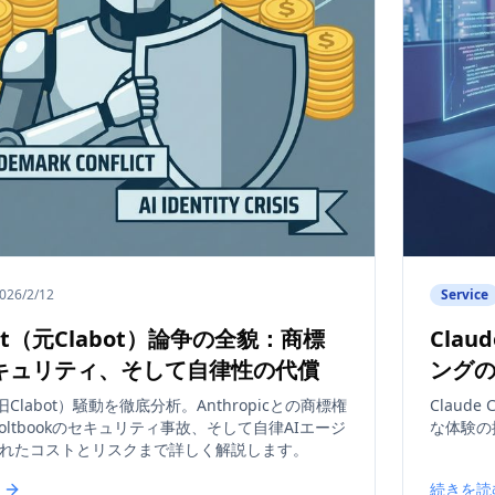
026/2/12
Service
bot（元Clabot）論争の全貌：商標
Clau
キュリティ、そして自律性の代償
ング
（旧Clabot）騒動を徹底分析。Anthropicとの商標権
Clau
oltbookのセキュリティ事故、そして自律AIエージ
な体験の
れたコストとリスクまで詳しく解説します。
続きを読