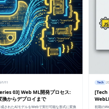
6/1/11
Tech
2
 Series 03] Web ML開発プロセス:
[Tech
変換からデプロイまで
WebL
nで作成されたAIモデルをWebで実行可能な形式に変換
初期のWe