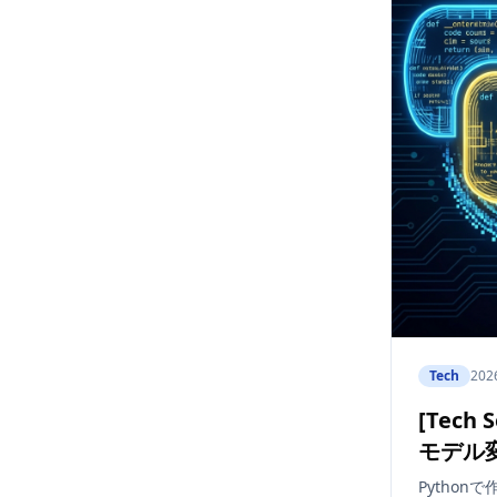
Tech
202
[Tech
モデル
Pytho