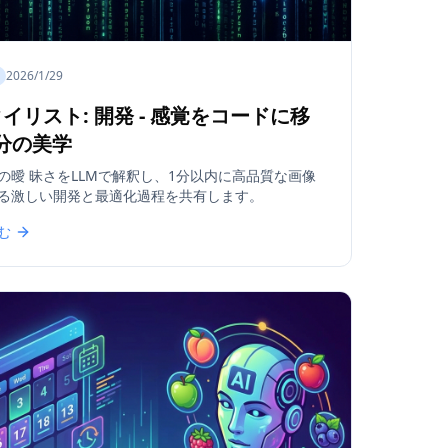
2026/1/29
タイリスト: 開発 - 感覚をコードに移
分の美学
の曖 昧さをLLMで解釈し、1分以内に高品質な画像
る激しい開発と最適化過程を共有します。
む