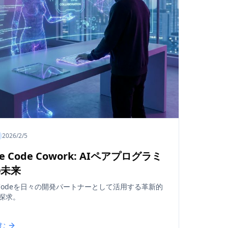
2026/2/5
de Code Cowork: AIペアプログラミ
の未来
de Codeを日々の開発パートナーとして活用する革新的
探求。
む