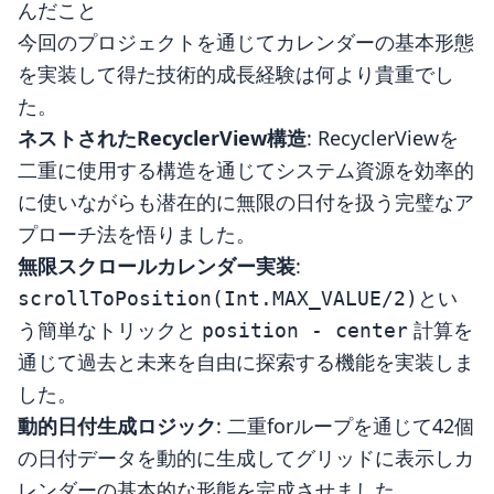
んだこと
今回のプロジェクトを通じてカレンダーの基本形態
を実装して得た技術的成長経験は何より貴重でし
た。
ネストされたRecyclerView構造
: RecyclerViewを
二重に使用する構造を通じてシステム資源を効率的
に使いながらも潜在的に無限の日付を扱う完璧なア
プローチ法を悟りました。
無限スクロールカレンダー実装
:
とい
scrollToPosition(Int.MAX_VALUE/2)
う簡単なトリックと
計算を
position - center
通じて過去と未来を自由に探索する機能を実装しま
した。
動的日付生成ロジック
: 二重forループを通じて42個
の日付データを動的に生成してグリッドに表示しカ
レンダーの基本的な形態を完成させました。