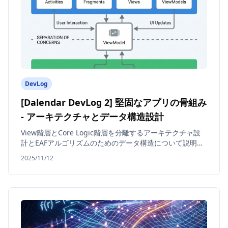
DevLog
[Dalendar DevLog 2] 堅固なアプリの骨組み
- アーキテクチャとデータ構造設計
View階層とCore Logic階層を分離するアーキテクチャ設
計とEAFアルゴリズムのためのデータ構造について説明し
ます。
2025/11/12