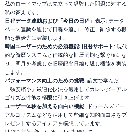
私のロードマップは先立って経験した問題に対する
私の答えです。
日程データ連動および「今日の日程」表示
: データ
ベース連動を通じて日程を追加、修正、削除する機
能を最優先に実装します。
韓国ユーザーのための必須機能: 旧暦サポート
: 現代
的な新暦システムと伝統的な旧暦周期を繋ぐ橋にな
り、閏月を考慮した旧暦記念日繰り返し機能を実装
します。
パフォーマンス向上のための挑戦
: 論文で学んだ
「強度縮小」最適化技法を適用してカレンダーアル
ゴリズム性能を極限に引き上げます。
ユーザー体験を加える面白い機能
: ドゥームズデー
アルゴリズムなどを活用して些細な知的面白さをプ
レゼントするアイデアを構想しています。
結びの言葉: 新しい始まりを期待して