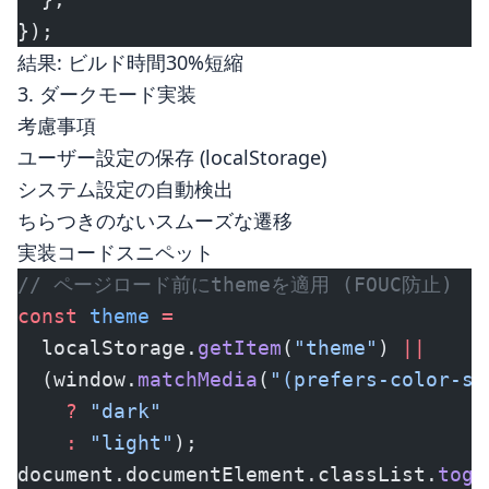
});
結果: ビルド時間30%短縮
3. ダークモード実装
考慮事項
ユーザー設定の保存 (localStorage)
システム設定の自動検出
ちらつきのないスムーズな遷移
実装コードスニペット
// ページロード前にthemeを適用 (FOUC防止)
const
 theme
 =
  localStorage.
getItem
(
"theme"
) 
||
  (window.
matchMedia
(
"(prefers-color-sc
    ?
 "dark"
    :
 "light"
);
document.documentElement.classList.
togg