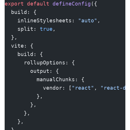
export
 default
 defineConfig
({
  build: {
    inlineStylesheets: 
"auto"
,
    split: 
true
,
  },
  vite: {
    build: {
      rollupOptions: {
        output: {
          manualChunks: {
            vendor: [
"react"
, 
"react-do
          },
        },
      },
    },
  },