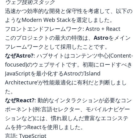
ウェブ技術スタック
迅速かつ効率的な開発と保守性を考慮して、以下の
ようなModern Web Stackを選定しました。
フロントエンドフレームワーク: Astro + React
このプロジェクトの最大の特徴は、
Astro
をメイン
フレームワークとして採用したことです。
なぜAstro?
: ハブサイトはコンテンツ中心(Content-
focused)のウェブサイトです。初期にロードすべき
JavaScriptを最小化するAstroの’Island
Architecture’が性能最適化に有利だと判断しまし
た。
なぜReact?
: 動的なインタラクションが必要なコン
ポーネント(例:言語セレクター、モバイルナビゲー
ションなど)には、慣れ親しんだ豊富なエコシステ
ムを持つReactを使用しました。
言語: TypeScript