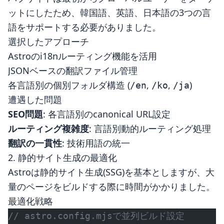
ットにしたため、韓国語、英語、日本語の3つの言
語をサポートする必要がありました。
選択したアプローチ
Astroのi18nルーティング機能を活用
JSONベースの翻訳ファイル管理
各言語別の個別フォルダ構造 (
,
,
)
/en
/ko
/ja
遭遇した問題
SEO問題
: 各言語別のcanonical URL設定
ルーティング複雑度
: 言語別動的ルーティング処理
翻訳の一貫性
: 技術用語の統一
2. 静的サイト生成の最適化
Astroは静的サイト生成(SSG)を基本としますが、大
量のページをビルドする際に時間がかかりました。
最適化戦略
// astro.config.mjsで並列ビルド設定