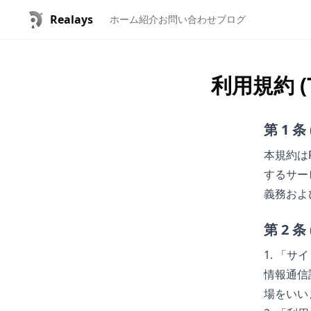
Realays
ホーム
紹介
お問い合わせ
ブログ
利用規約 (Te
第 1 条
本規約はR
するサー
義務およ
第 2 
1. 「
情報通信
場をいい