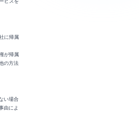
ービスを
社に帰属
権が帰属
他の方法
ない場合
事由によ