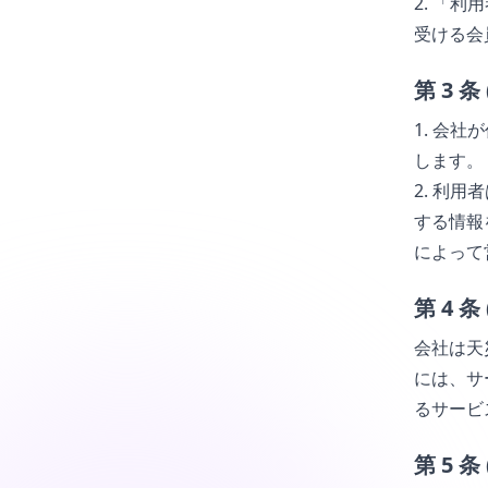
2. 「
受ける会
第 3 
1. 会
します。
2. 利
する情報
によって
第 4 条
会社は天
には、サ
るサービ
第 5 