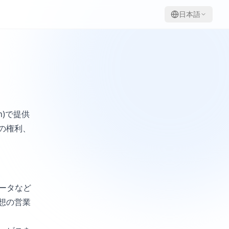
日本語
m)で提供
の権利、
ータなど
想の営業